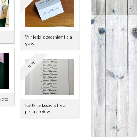
Winietki z zadaniami dla
gości
zł
10
złoto
Kartki arkusze a4 do
planu stołów