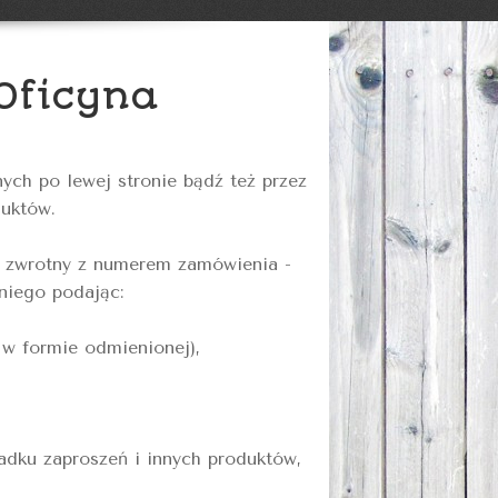
 Oficyna
ch po lewej stronie bądź też przez
uktów.
l zwrotny z numerem zamówienia -
niego podając:
, w formie odmienionej),
padku zaproszeń i innych produktów,