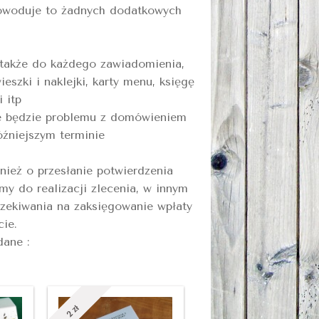
 powoduje to żadnych dodatkowych
 także do każdego zawiadomienia,
eszki i naklejki, karty menu, księgę
i itp
ie będzie problemu z domówieniem
źniejszym terminie
nież o przesłanie potwierdzenia
my do realizacji zlecenia, w innym
czekiwania na zaksięgowanie wpłaty
ie.
dane :
zł
2