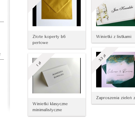
Złote koperty b6
Winietki z listkami
perłowe
e
zł
3.3
zł
1
Zaproszenia zieleń 
Winietki klasyczne
minimalistyczne