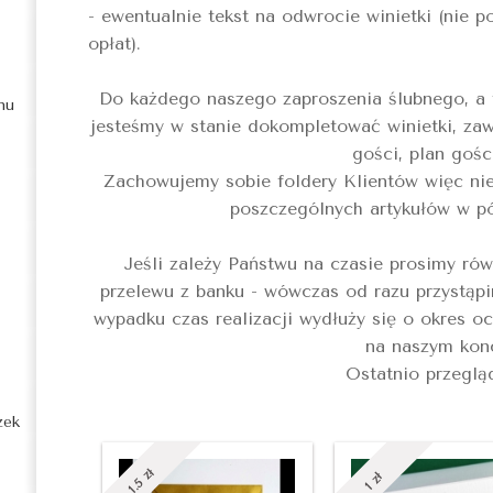
- ewentualnie tekst na odwrocie winietki (nie
opłat).
Do każdego naszego zaproszenia ślubnego, a
nu
jesteśmy w stanie dokompletować winietki, zawi
gości, plan gośc
Zachowujemy sobie foldery Klientów więc n
poszczególnych artykułów w pó
Jeśli zależy Państwu na czasie prosimy rów
przelewu z banku - wówczas od razu przystąpi
wypadku czas realizacji wydłuży się o okres o
na naszym konc
Ostatnio przeglą
zek
zł
zł
1.5
1