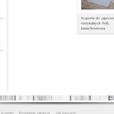
Koperta do zaprosz
rustykalnych 9x16,
biała/kremowa
e
Kontakt
Regulamin zakupów
Jak kupować