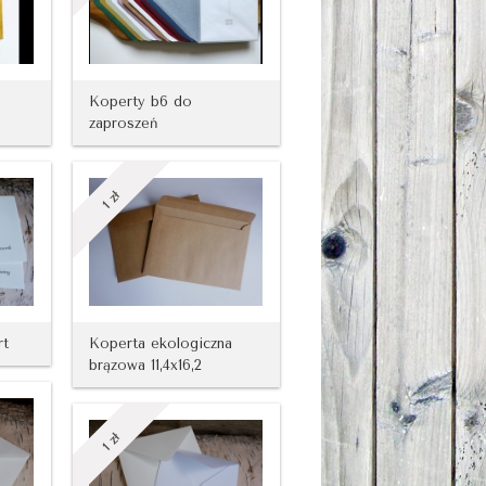
Koperty b6 do
zaproszeń
zł
1
rt
Koperta ekologiczna
brązowa 11,4x16,2
zł
1