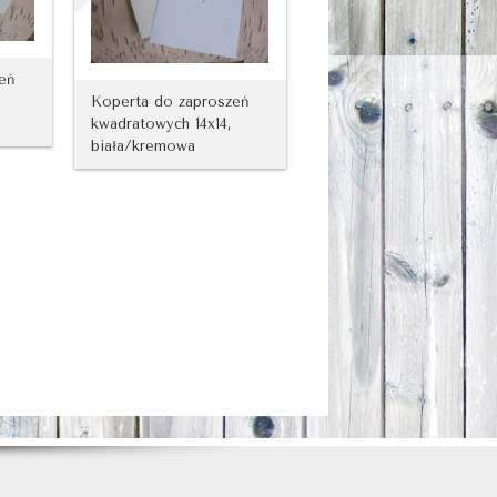
eń
Koperta do zaproszeń
kwadratowych 14x14,
biała/kremowa