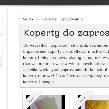
Sklep
→
Koperty i opakowania
Koperty do zapro
Do wszystkich zaproszeń ślubnych, zawiadomi
dopasowane koperty z dodatkową możliwością
koperty białe, kremowe, ekologiczne, oraz w 
różowe, marmurowe i w wielu innych kolorach
jakichkolwiek pytań zapraszamy do kontaktu! 
koperty matowe! Do każdego naszego zaprosz
kopertę ślubną :)
zł
zł
1.5
1.2