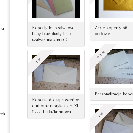
Koperty b6 szałwiowe
Złote koperty b6
nu
baby blue dusty blue
perłowe
szałwia matcha róż
zł
0.8
zł
1
Personalizacja kope
Koperta do zaproszeń w
etui oraz rustykalnych XL
11x22, biała/kremowa
zek
zł
1