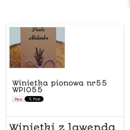
Winietka pionowa nr55
WPIO55
Winietki z lawendą