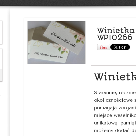
Winietka
WPIO266
Winiet
Starannie, ręczni
okolicznościowe 
pomagają zorgani
miejsce weselnik
unikatową, pamią
możemy dodać de