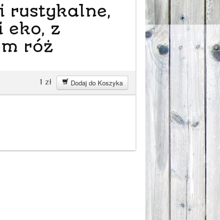
i rustykalne,
i eko, z
m róż
1
zł
Dodaj do Koszyka