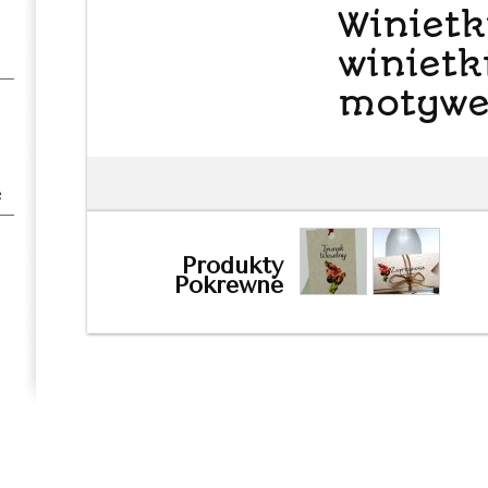
Winietk
winietk
motywe
e
Produkty
Pokrewne