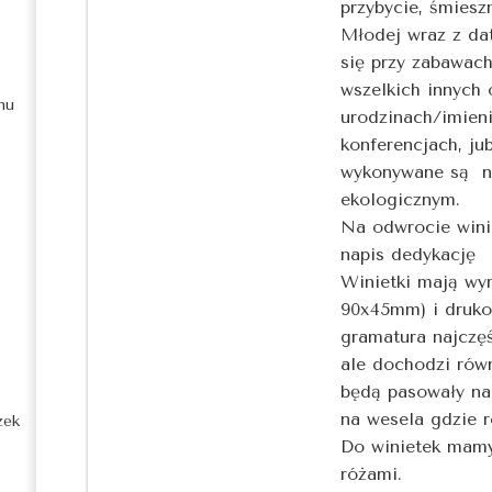
przybycie, śmiesz
Młodej wraz z da
się przy zabawach
wszelkich innych 
nu
urodzinach/imien
konferencjach, ju
wykonywane są na
ekologicznym.
Na odwrocie win
napis dedykację
Winietki mają wy
90x45mm) i druko
gramatura najczęś
ale dochodzi równ
będą pasowały na 
na wesela gdzie 
zek
Do winietek mamy
różami.