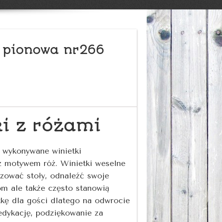
 pionowa nr266
ki z różami
e wykonywane winietki
z motywem róż. Winietki weselne
zować stoły, odnaleźć swoje
om ale także często stanowią
tkę dla gości dlatego na odwrocie
dykację, podziękowanie za