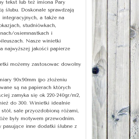
ny tekst lub też imiona Pary
tą ślubu. Doskonale sprawdzają
 integracyjnych, a także na
okazjach, studniówkach,
inach/osiemnastkach i
bileuszach. Nasze winietki
 najwyższej jakości papierze
ietki możemy zastosowac dowolny
miary 90x90mm (po złożeniu
wane są na papierach których
ciej zamyka się ok 220-240gr/m2,
ież do 300. Winietki idealnie
stół, sale przyozdobioną różami,
róże były motywem przewodnim.
 pasujące inne dodatki ślubne z