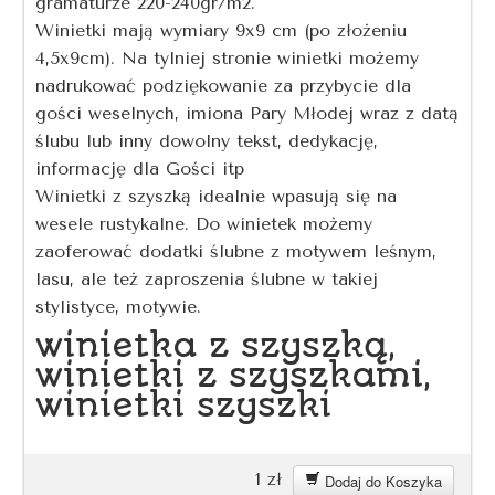
gramaturze 220-240gr/m2.
Winietki mają wymiary 9x9 cm (po złożeniu
4,5x9cm). Na tylniej stronie winietki możemy
nadrukować podziękowanie za przybycie dla
gości weselnych, imiona Pary Młodej wraz z datą
ślubu lub inny dowolny tekst, dedykację,
informację dla Gości itp
Winietki z szyszką idealnie wpasują się na
wesele rustykalne. Do winietek możemy
zaoferować dodatki ślubne z motywem leśnym,
lasu, ale też zaproszenia ślubne w takiej
stylistyce, motywie.
winietka z szyszką,
winietki z szyszkami,
winietki szyszki
1
zł
Dodaj do Koszyka