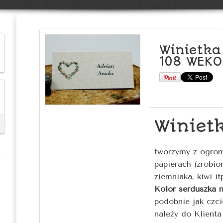
Winietka
108 WEKO
Winiet
tworzymy z ogrom
papierach (zrobion
ziemniaka, kiwi it
Kolor serduszka n
podobnie jak czci
należy do Klienta