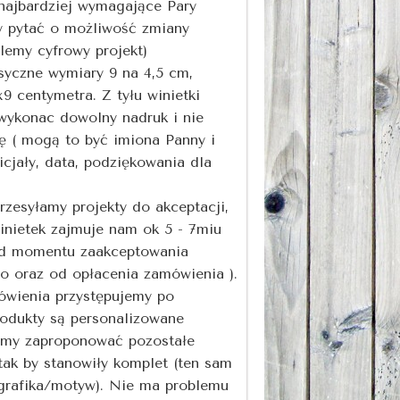
najbardziej wymagające Pary
y pytać o możliwość zmiany
lemy cyfrowy projekt)
syczne wymiary 9 na 4,5 cm,
9 centymetra. Z tyłu winietki
ykonac dowolny nadruk i nie
ę ( mogą to być imiona Panny i
cjały, data, podziękowania dla
przesyłamy projekty do akceptacji,
inietek zajmuje nam ok 5 - 7miu
od momentu zaakceptowania
o oraz od opłacenia zamówienia ).
ówienia przystępujemy po
rodukty są personalizowane
emy zaproponować pozostałe
tak by stanowiły komplet (ten sam
 grafika/motyw). Nie ma problemu