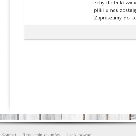
żeby dodatki zam
pliki u nas zostaj
Zapraszamy do ko
e
Kontakt
Regulamin zakupów
Jak kupować