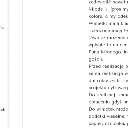
zadowolić nawet 
Młode :) (prosim
koloru, a my odeś
Winietki mają kla
nu
rozłożone mają 9x
również możemy w
wpłynie to na cen
Pana Młodego, ini
gości).
Przed realizacją 
sama realizacja w
dni roboczych ( 
projektu cyfroweg
Do realizacji zam
opłaceniu gdyż p
Do winietek moż
zek
dodatki weselne, 
papier, czcionka,