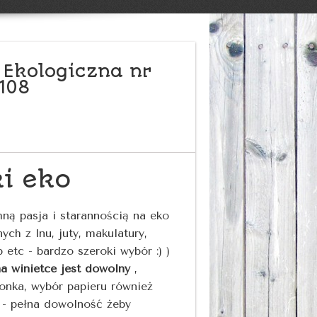
 Ekologiczna nr
108
ki eko
ną pasja i starannością na eko
ych z lnu, juty, makulatury,
p etc - bardzo szeroki wybór :) )
a winietce jest dowolny
,
onka, wybór papieru również
 - pełna dowolność żeby