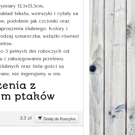
miary 13,5x13,5cm,
układ tekstu, weirszyki i cytaty sa
e, podobnie jak czcionki oraz
proszenia ślubnego. Kolory i
rodzaj sznureczka, wstążki również
entów.
 to 5 pełnych dni roboczych od
tu i zaksięgowania przelewu.
ślubnych oraz lista gości są
ane, nie ingerujemy w nie.
zenia z
m ptaków
3.3
zł
Dodaj do Koszyka