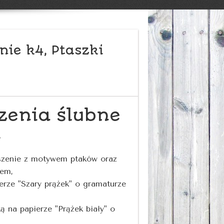
nie k4, Ptaszki
zenia ślubne
i
szenie z motywem ptaków oraz
iem,
rze "Szary prążek" o gramaturze
ą na papierze "Prążek biały" o