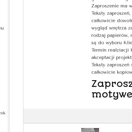
Zaproszenie ma wy
Teksty zaproszeń, 
całkowicie dowoln
wygląd wnętrza za
nu
rodzaj papierów, 
są do wyboru Kli
Termin realziacji
akceptacji projek
Teksty zaproszeń 
całkowicie kopiow
Zapros
motywe
zek