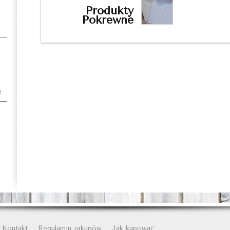
Produkty
Pokrewne
e
Kontakt
Regulamin zakupów
Jak kupować