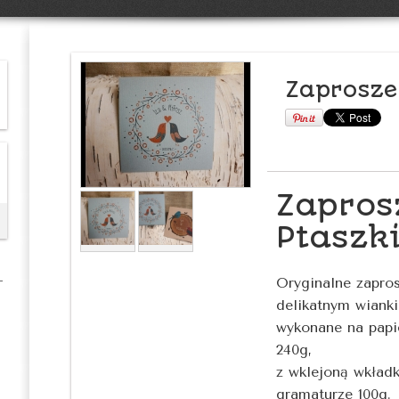
Zaprosze
Zapros
Ptaszk
Oryginalne zapro
delikatnym wiank
wykonane na papie
240g,
z wklejoną wkładk
gramaturze 100g.