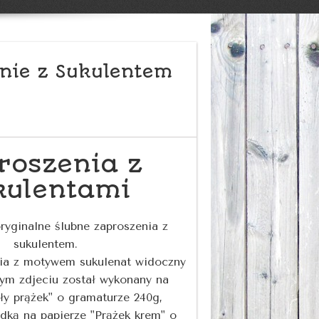
nie z Sukulentem
roszenia z
kulentami
yginalne ślubne zaproszenia z
sukulentem.
ia z motywem sukulenat widoczny
ym zdjeciu został wykonany na
ały prążek" o gramaturze 240g,
dką na papierze "Prążek krem" o