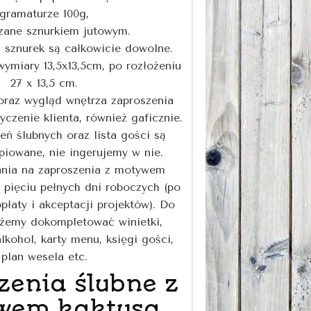
gramaturze 100g,
zane sznurkiem jutowym.
, sznurek są całkowicie dowolne.
ymiary 13,5x13,5cm, po rozłożeniu
27 x 13,5 cm.
 oraz wygląd wnętrza zaproszenia
czenie klienta, również gaficznie.
eń ślubnych oraz lista gości są
piowane, nie ingerujemy w nie.
ania na zaproszenia z motywem
 pięciu pełnych dni roboczych (po
płaty i akceptacji projektów). Do
żemy dokompletować winietki,
lkohol, karty menu, księgi gości,
plan wesela etc.
zenia ślubne z
wem kaktusa