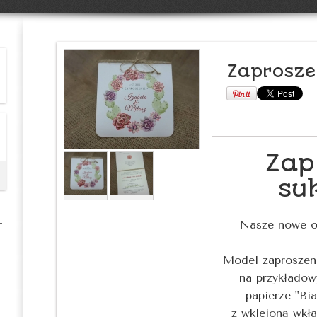
Zaprosze
Zap
su
Nasze nowe or
Model zaproszen
na przykładow
papierze "Bi
z wklejoną wkła