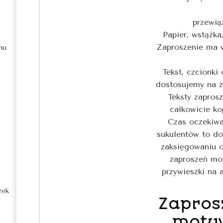
przewią
Papier, wstążka
Zaproszenie ma w
nu
Tekst, czcionki
dostosujemy na ży
Teksty zaprosz
całkowicie ko
Czas oczekiw
sukulentów to do
zaksięgowaniu o
zaproszeń mo
przywieszki na a
zek
Zapros
moty